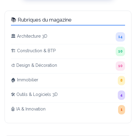
📚 Rubriques du magazine
🏛️ Architecture 3D
14
🏗️ Construction & BTP
10
🎨 Design & Décoration
10
🏠 Immobilier
8
🛠️ Outils & Logiciels 3D
4
🤖 IA & Innovation
1