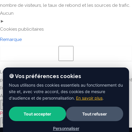
nombre de visiteurs, le taux de rebond et les sources de trafic.
Aucun
►
Cookies publicitaires
Remarque
Les cookies publicitaires diffusent des annonces
🍪 Vos préférences cookies
personnalisées basées sur vos visites précédentes et analysent
Nous utilisons des cookies essentiels au fonctionnement du
l’efficacité des campagnes publicitaires.
site et, avec votre accord, des cookies de mesure
Aucun
d'audience et de personnalisation.
En savoir plus
.
Reject All
Save My Preferences
Accept All
Propulsé par
Tout accepter
Tout refuser
Personnaliser