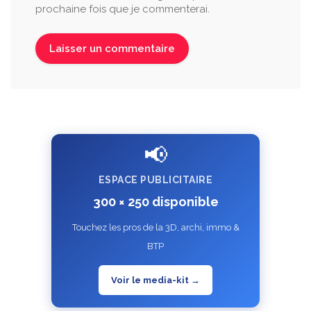
prochaine fois que je commenterai.
📢
ESPACE PUBLICITAIRE
300 × 250 disponible
Touchez les pros de la 3D, archi, immo &
BTP
Voir le media-kit →