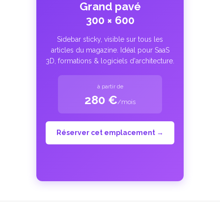
Grand pavé
300 × 600
Sidebar sticky, visible sur tous les
articles du magazine. Idéal pour SaaS
3D, formations & logiciels d'architecture.
à partir de
280 €
/mois
Réserver cet emplacement →