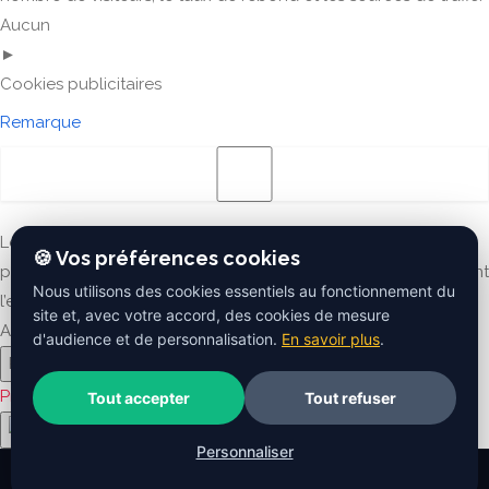
Aucun
►
Cookies publicitaires
Remarque
Les cookies publicitaires diffusent des annonces
🍪 Vos préférences cookies
personnalisées basées sur vos visites précédentes et analysent
Nous utilisons des cookies essentiels au fonctionnement du
l’efficacité des campagnes publicitaires.
site et, avec votre accord, des cookies de mesure
Aucun
d'audience et de personnalisation.
En savoir plus
.
Reject All
Save My Preferences
Accept All
Propulsé par
Tout accepter
Tout refuser
Personnaliser
© 2026 Ma Maison 3D
·
Mentions légales
·
CGU
·
Confidentialité
·
Cookies
·
Contact