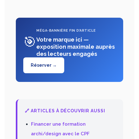
MÉGA-BANNIÈRE FIN D’ARTICLE
🎯
Votre marque ici —
exposition maximale auprès
des lecteurs engagés
Réserver →
🔗 ARTICLES À DÉCOUVRIR AUSSI
Financer une formation
archi/design avec le CPF