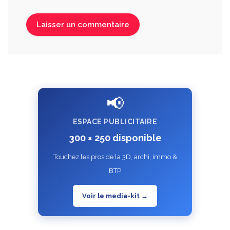
📢
ESPACE PUBLICITAIRE
300 × 250 disponible
Touchez les pros de la 3D, archi, immo &
BTP
Voir le media-kit →