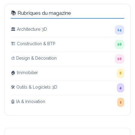
📚 Rubriques du magazine
🏛️ Architecture 3D
14
🏗️ Construction & BTP
10
🎨 Design & Décoration
10
🏠 Immobilier
8
🛠️ Outils & Logiciels 3D
4
🤖 IA & Innovation
1